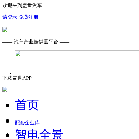
欢迎来到盖世汽车
请登录
免费注册
—— 汽车产业链供需平台 ——
下载盖世APP
首页
配套企业库
智电全景