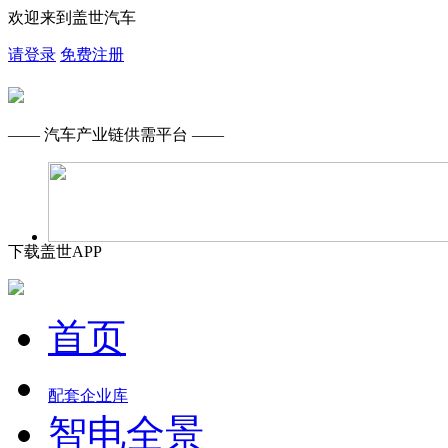
欢迎来到盖世汽车
请登录
免费注册
—— 汽车产业链供需平台 ——
下载盖世APP
首页
配套企业库
智电全景