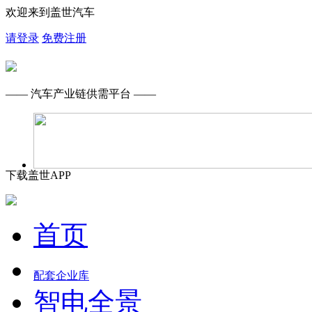
欢迎来到盖世汽车
请登录
免费注册
—— 汽车产业链供需平台 ——
下载盖世APP
首页
配套企业库
智电全景