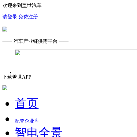
欢迎来到盖世汽车
请登录
免费注册
—— 汽车产业链供需平台 ——
下载盖世APP
首页
配套企业库
智电全景