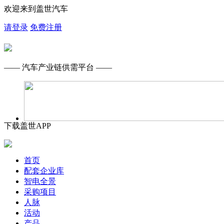
欢迎来到盖世汽车
请登录
免费注册
—— 汽车产业链供需平台 ——
下载盖世APP
首页
配套企业库
智电全景
采购项目
人脉
活动
产品