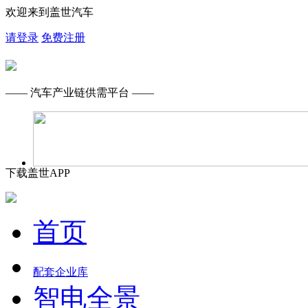
欢迎来到盖世汽车
请登录
免费注册
—— 汽车产业链供需平台 ——
下载盖世APP
首页
配套企业库
智电全景