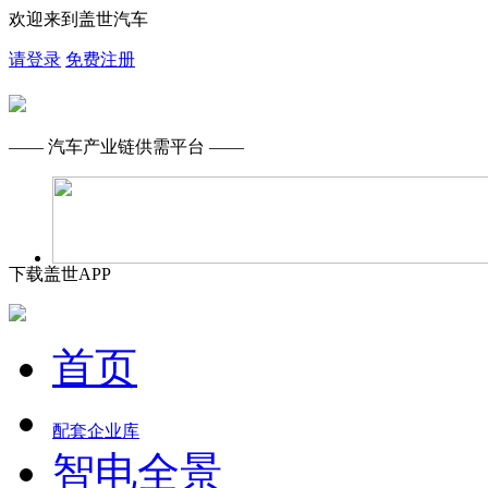
欢迎来到盖世汽车
请登录
免费注册
—— 汽车产业链供需平台 ——
下载盖世APP
首页
配套企业库
智电全景