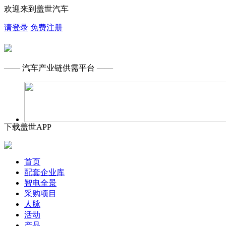
欢迎来到盖世汽车
请登录
免费注册
—— 汽车产业链供需平台 ——
下载盖世APP
首页
配套企业库
智电全景
采购项目
人脉
活动
产品