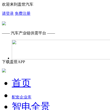
欢迎来到盖世汽车
请登录
免费注册
—— 汽车产业链供需平台 ——
下载盖世APP
首页
配套企业库
智电全景