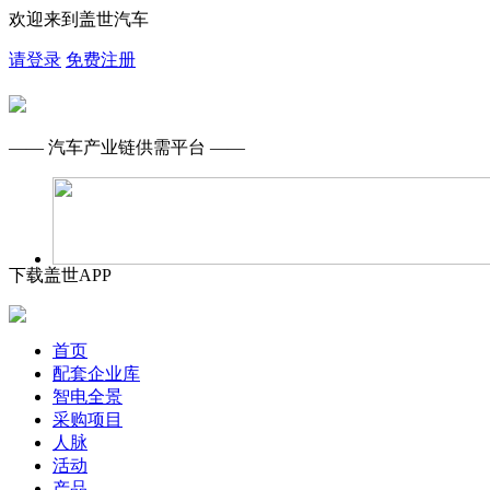
欢迎来到盖世汽车
请登录
免费注册
—— 汽车产业链供需平台 ——
下载盖世APP
首页
配套企业库
智电全景
采购项目
人脉
活动
产品