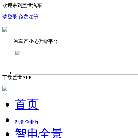
欢迎来到盖世汽车
请登录
免费注册
—— 汽车产业链供需平台 ——
下载盖世APP
首页
配套企业库
智电全景