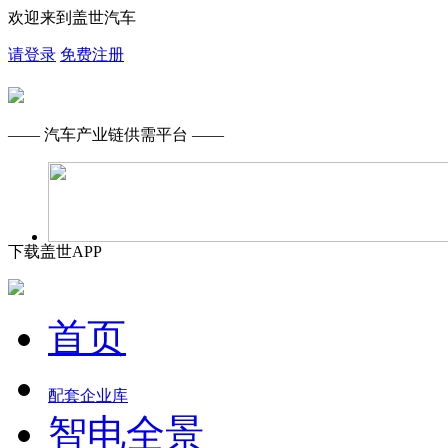
欢迎来到盖世汽车
请登录
免费注册
—— 汽车产业链供需平台 ——
下载盖世APP
首页
配套企业库
智电全景