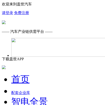
欢迎来到盖世汽车
请登录
免费注册
—— 汽车产业链供需平台 ——
下载盖世APP
首页
配套企业库
智电全景