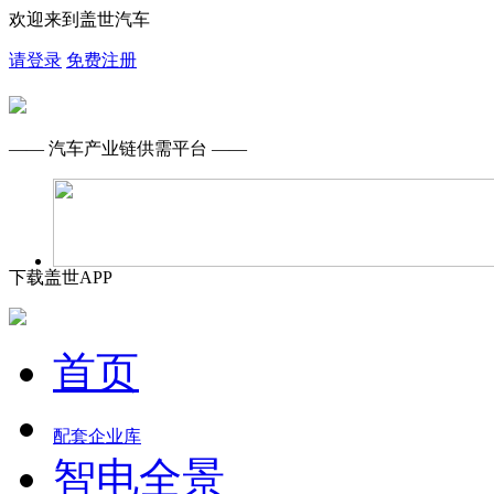
欢迎来到盖世汽车
请登录
免费注册
—— 汽车产业链供需平台 ——
下载盖世APP
首页
配套企业库
智电全景