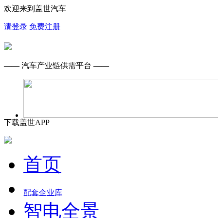
欢迎来到盖世汽车
请登录
免费注册
—— 汽车产业链供需平台 ——
下载盖世APP
首页
配套企业库
智电全景