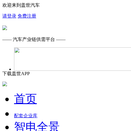
欢迎来到盖世汽车
请登录
免费注册
—— 汽车产业链供需平台 ——
下载盖世APP
首页
配套企业库
智电全景