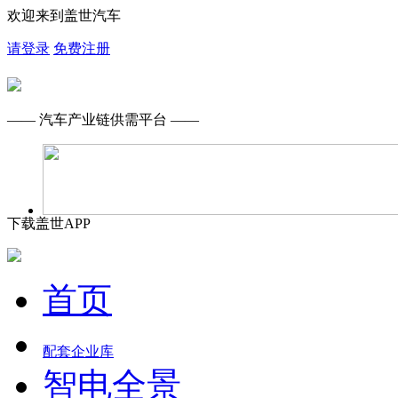
欢迎来到盖世汽车
请登录
免费注册
—— 汽车产业链供需平台 ——
下载盖世APP
首页
配套企业库
智电全景