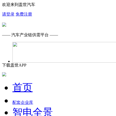
欢迎来到盖世汽车
请登录
免费注册
—— 汽车产业链供需平台 ——
下载盖世APP
首页
配套企业库
智电全景