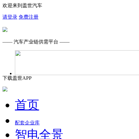
欢迎来到盖世汽车
请登录
免费注册
—— 汽车产业链供需平台 ——
下载盖世APP
首页
配套企业库
智电全景