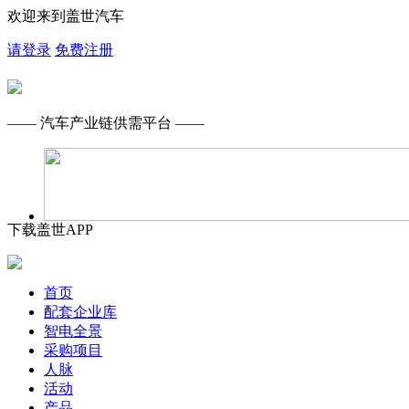
欢迎来到盖世汽车
请登录
免费注册
—— 汽车产业链供需平台 ——
下载盖世APP
首页
配套企业库
智电全景
采购项目
人脉
活动
产品