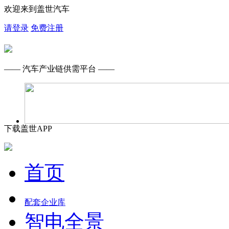
欢迎来到盖世汽车
请登录
免费注册
—— 汽车产业链供需平台 ——
下载盖世APP
首页
配套企业库
智电全景