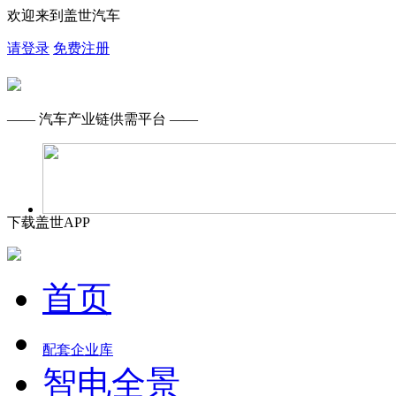
欢迎来到盖世汽车
请登录
免费注册
—— 汽车产业链供需平台 ——
下载盖世APP
首页
配套企业库
智电全景