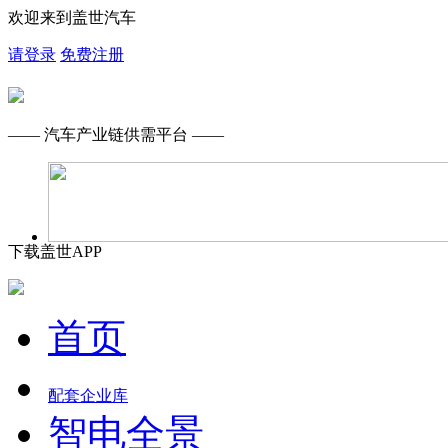
欢迎来到盖世汽车
请登录
免费注册
—— 汽车产业链供需平台 ——
下载盖世APP
首页
配套企业库
智电全景