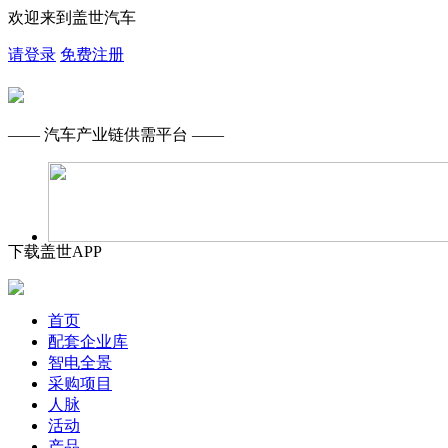
欢迎来到盖世汽车
请登录
免费注册
—— 汽车产业链供需平台 ——
下载盖世APP
首页
配套企业库
智电全景
采购项目
人脉
活动
产品