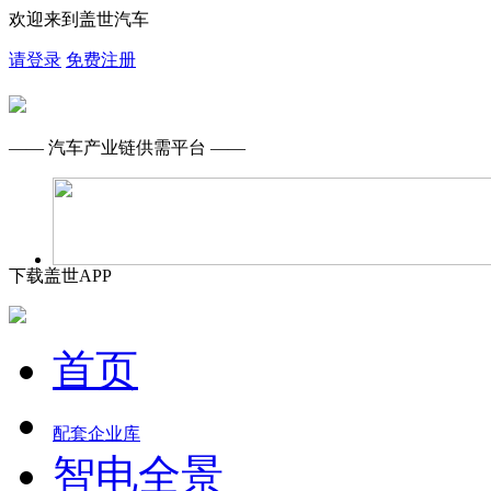
欢迎来到盖世汽车
请登录
免费注册
—— 汽车产业链供需平台 ——
下载盖世APP
首页
配套企业库
智电全景