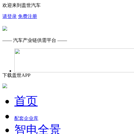
欢迎来到盖世汽车
请登录
免费注册
—— 汽车产业链供需平台 ——
下载盖世APP
首页
配套企业库
智电全景