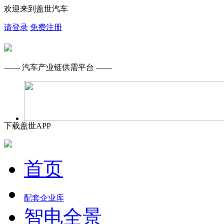
欢迎来到盖世汽车
请登录
免费注册
—— 汽车产业链供需平台 ——
下载盖世APP
首页
配套企业库
智电全景