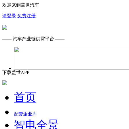
欢迎来到盖世汽车
请登录
免费注册
—— 汽车产业链供需平台 ——
下载盖世APP
首页
配套企业库
智电全景