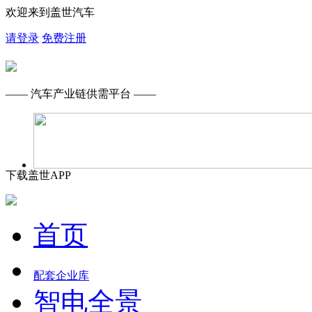
欢迎来到盖世汽车
请登录
免费注册
—— 汽车产业链供需平台 ——
下载盖世APP
首页
配套企业库
智电全景