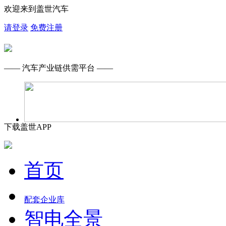
欢迎来到盖世汽车
请登录
免费注册
—— 汽车产业链供需平台 ——
下载盖世APP
首页
配套企业库
智电全景