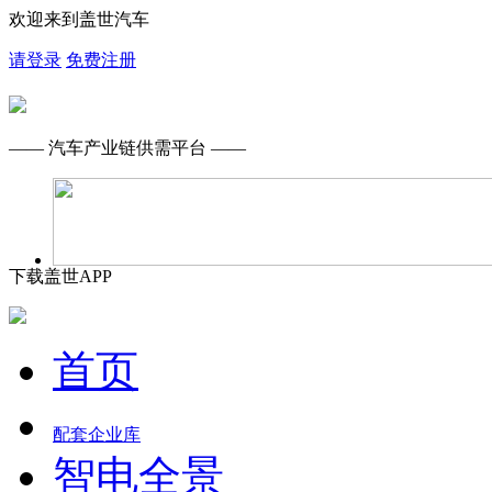
欢迎来到盖世汽车
请登录
免费注册
—— 汽车产业链供需平台 ——
下载盖世APP
首页
配套企业库
智电全景