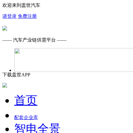
欢迎来到盖世汽车
请登录
免费注册
—— 汽车产业链供需平台 ——
下载盖世APP
首页
配套企业库
智电全景