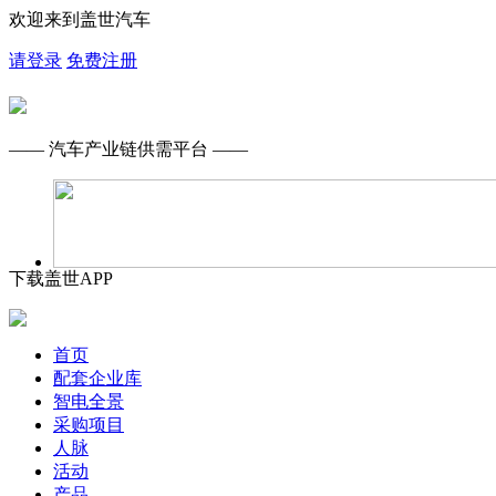
欢迎来到盖世汽车
请登录
免费注册
—— 汽车产业链供需平台 ——
下载盖世APP
首页
配套企业库
智电全景
采购项目
人脉
活动
产品