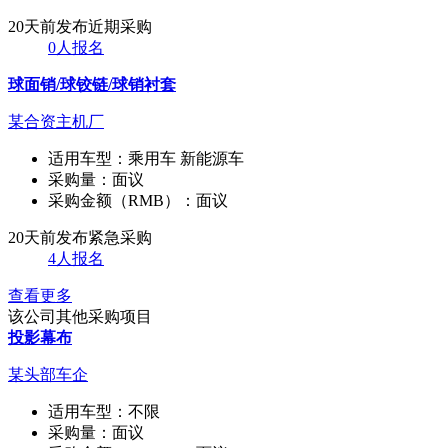
20天前发布
近期采购
0人报名
球面销/球铰链/球销衬套
某合资主机厂
适用车型：
乘用车 新能源车
采购量：
面议
采购金额（RMB）：
面议
20天前发布
紧急采购
4人报名
查看更多
该公司其他采购项目
投影幕布
某头部车企
适用车型：
不限
采购量：
面议