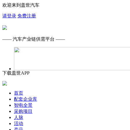
欢迎来到盖世汽车
请登录
免费注册
—— 汽车产业链供需平台 ——
下载盖世APP
首页
配套企业库
智电全景
采购项目
人脉
活动
产品