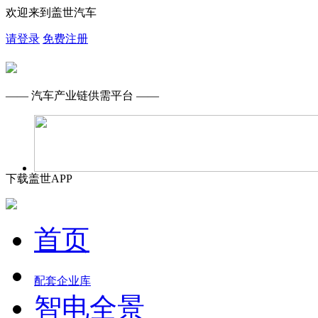
欢迎来到盖世汽车
请登录
免费注册
—— 汽车产业链供需平台 ——
下载盖世APP
首页
配套企业库
智电全景