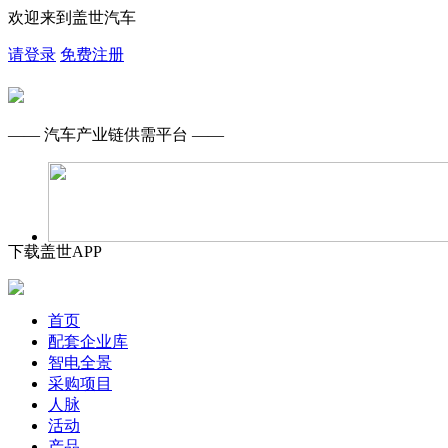
欢迎来到盖世汽车
请登录
免费注册
—— 汽车产业链供需平台 ——
下载盖世APP
首页
配套企业库
智电全景
采购项目
人脉
活动
产品