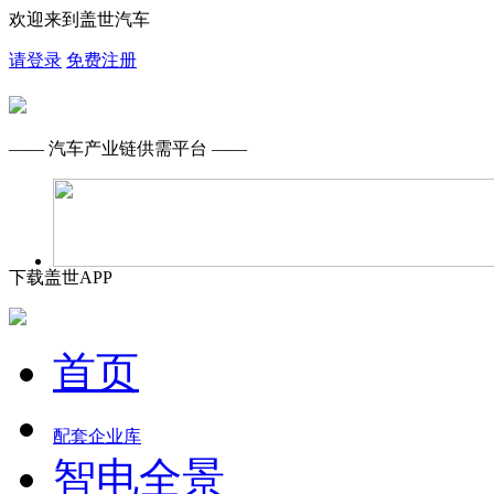
欢迎来到盖世汽车
请登录
免费注册
—— 汽车产业链供需平台 ——
下载盖世APP
首页
配套企业库
智电全景