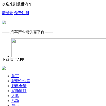
欢迎来到盖世汽车
请登录
免费注册
—— 汽车产业链供需平台 ——
下载盖世APP
首页
配套企业库
智电全景
采购项目
人脉
活动
产品