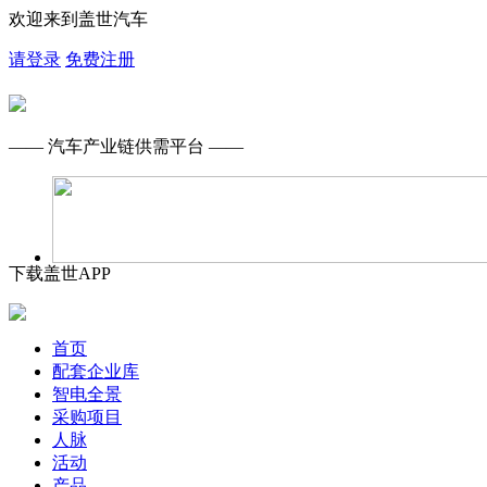
欢迎来到盖世汽车
请登录
免费注册
—— 汽车产业链供需平台 ——
下载盖世APP
首页
配套企业库
智电全景
采购项目
人脉
活动
产品