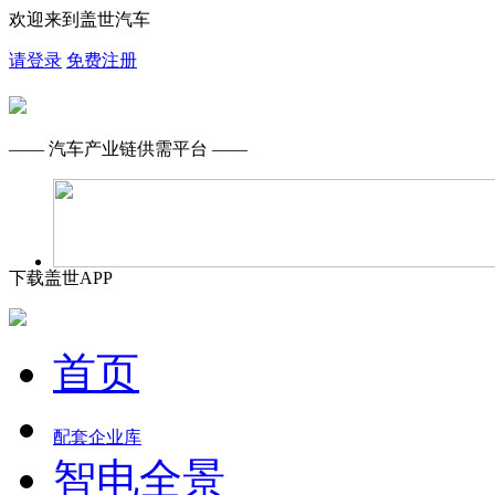
欢迎来到盖世汽车
请登录
免费注册
—— 汽车产业链供需平台 ——
下载盖世APP
首页
配套企业库
智电全景