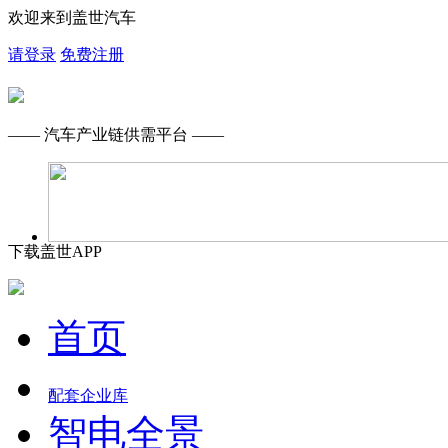
欢迎来到盖世汽车
请登录
免费注册
—— 汽车产业链供需平台 ——
下载盖世APP
首页
配套企业库
智电全景