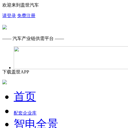
欢迎来到盖世汽车
请登录
免费注册
—— 汽车产业链供需平台 ——
下载盖世APP
首页
配套企业库
智电全景