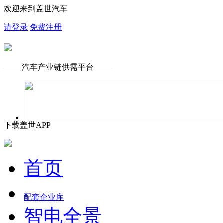
欢迎来到盖世汽车
请登录
免费注册
—— 汽车产业链供需平台 ——
下载盖世APP
首页
配套企业库
智电全景