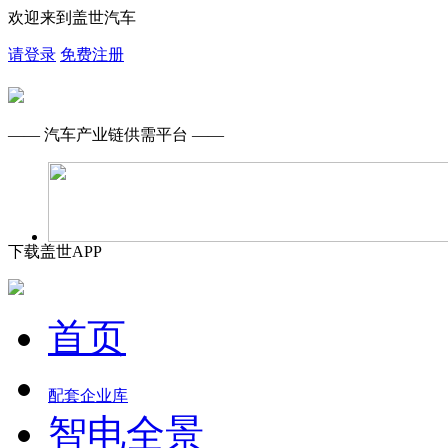
欢迎来到盖世汽车
请登录
免费注册
—— 汽车产业链供需平台 ——
下载盖世APP
首页
配套企业库
智电全景