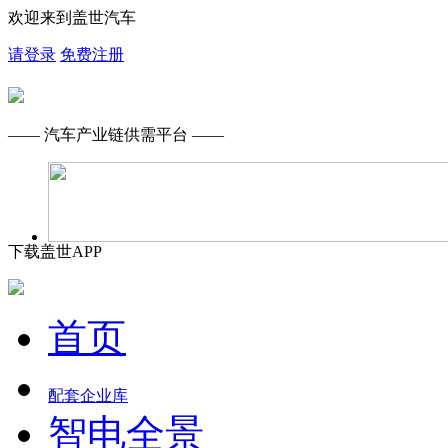
欢迎来到盖世汽车
请登录
免费注册
—— 汽车产业链供需平台 ——
下载盖世APP
首页
配套企业库
智电全景