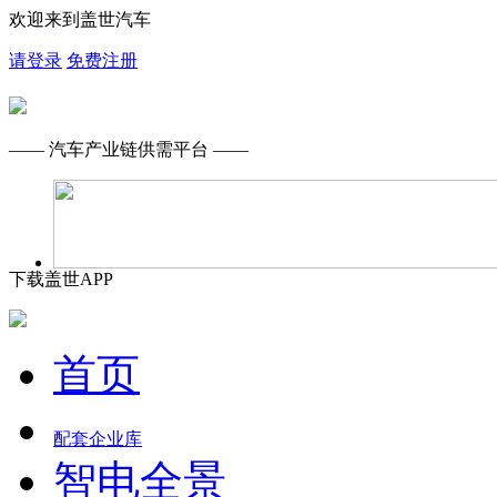
欢迎来到盖世汽车
请登录
免费注册
—— 汽车产业链供需平台 ——
下载盖世APP
首页
配套企业库
智电全景