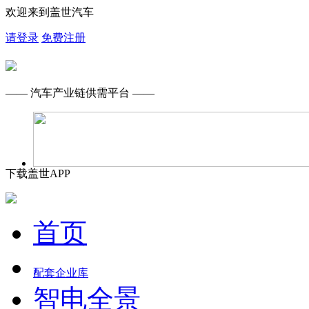
欢迎来到盖世汽车
请登录
免费注册
—— 汽车产业链供需平台 ——
下载盖世APP
首页
配套企业库
智电全景