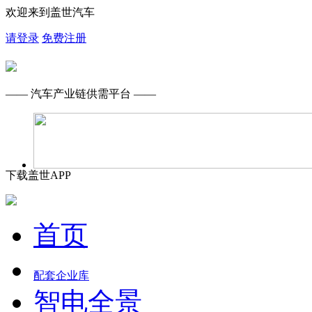
欢迎来到盖世汽车
请登录
免费注册
—— 汽车产业链供需平台 ——
下载盖世APP
首页
配套企业库
智电全景