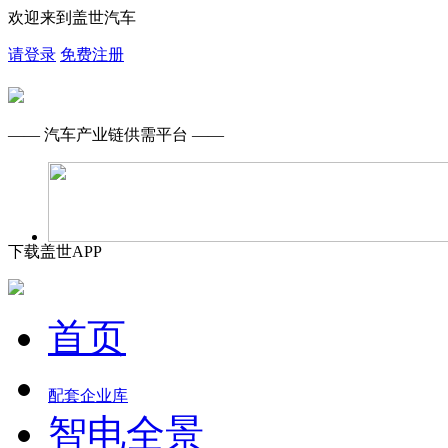
欢迎来到盖世汽车
请登录
免费注册
—— 汽车产业链供需平台 ——
下载盖世APP
首页
配套企业库
智电全景