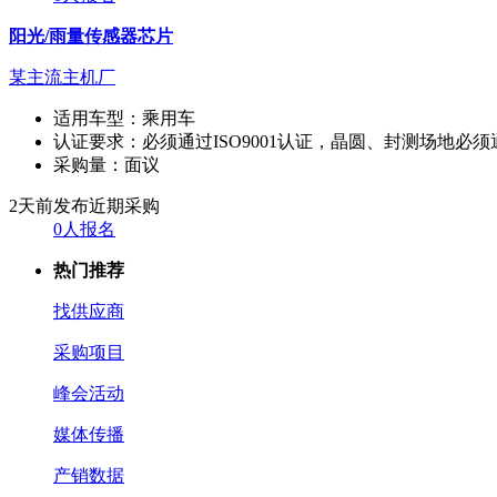
阳光/雨量传感器芯片
某主流主机厂
适用车型：
乘用车
认证要求：
必须通过ISO9001认证，晶圆、封测场地必须通过
采购量：
面议
2天前发布
近期采购
0人报名
热门推荐
找供应商
采购项目
峰会活动
媒体传播
产销数据