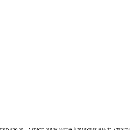
ANSI/ESD S20.20、ASPICE-2级(同等或更高等级)等体系证书（有效