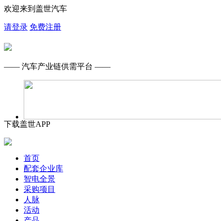
欢迎来到盖世汽车
请登录
免费注册
—— 汽车产业链供需平台 ——
下载盖世APP
首页
配套企业库
智电全景
采购项目
人脉
活动
产品